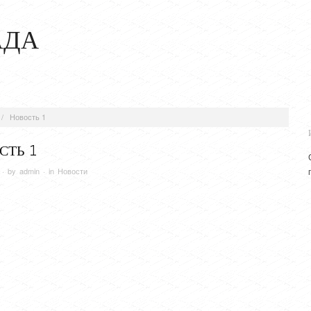
АДА
/
Новость 1
СТЬ 1
· by
admin
· in
Новости